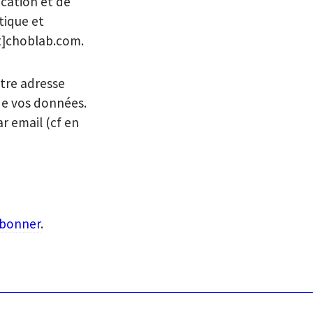
ication et de
tique et
at]choblab.com.
otre adresse
de vos données.
ar email (cf en
abonner
.