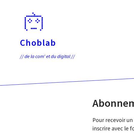
Passer
directement
au
contenu
Choblab
// de la com' et du digital //
Abonnem
Pour recevoir un 
inscrire avec le 