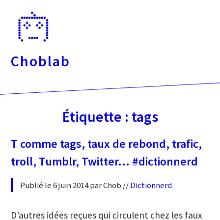
Passer
directement
au
contenu
Choblab
Étiquette :
tags
T comme tags, taux de rebond, trafic,
troll, Tumblr, Twitter… #dictionnerd
Publié le 6 juin 2014 par Chob //
Dictionnerd
D’autres idées reçues qui circulent chez les faux