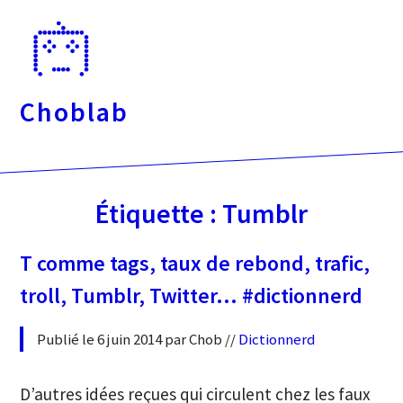
Passer
directement
au
contenu
Choblab
Étiquette :
Tumblr
T comme tags, taux de rebond, trafic,
troll, Tumblr, Twitter… #dictionnerd
Publié le 6 juin 2014 par Chob //
Dictionnerd
D’autres idées reçues qui circulent chez les faux