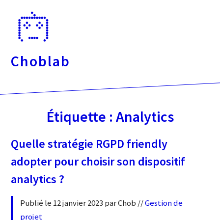
Passer
directement
au
contenu
Choblab
Étiquette :
Analytics
Quelle stratégie RGPD friendly
adopter pour choisir son dispositif
analytics ?
Publié le 12 janvier 2023 par Chob //
Gestion de
projet