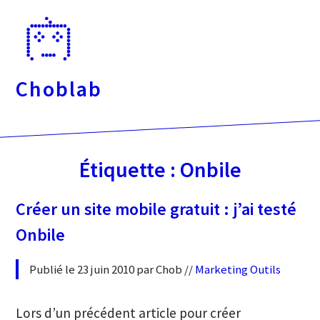
Passer
directement
au
contenu
Choblab
Étiquette :
Onbile
Créer un site mobile gratuit : j’ai testé
Onbile
Publié le 23 juin 2010 par Chob //
Marketing
Outils
Lors d’un précédent article pour créer