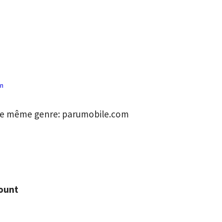
in
 le même genre: parumobile.com
count
n