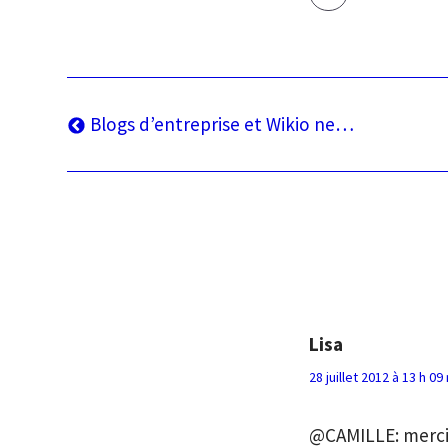
Navigation
Article
Blogs d’entreprise et Wikio ne…
précédent
de
l’article
Lisa
28 juillet 2012 à 13 h 09
@CAMILLE: merci 