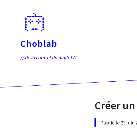
Passer
directement
au
contenu
Choblab
// de la com' et du digital //
Créer un 
Publié le 23 juin