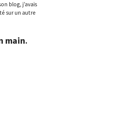
on blog, j’avais
ité sur un autre
en main
.