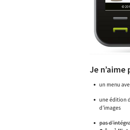
Je n’aime
un menu ave
une édition d
d’images
pas d’intégra