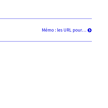
Article
Mémo : les URL pour…
suivant