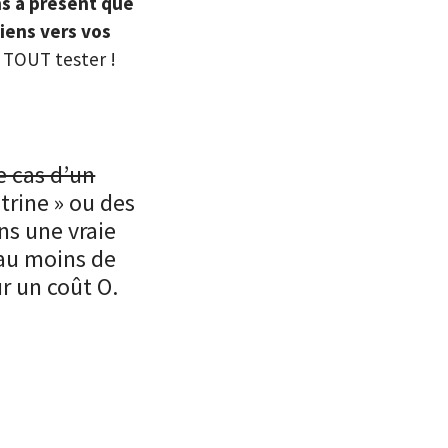
ns à présent que
liens vers vos
TOUT tester !
e cas d’un
itrine » ou des
ns une vraie
 au moins de
r un coût O.