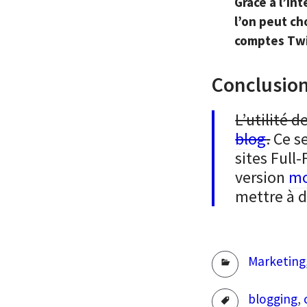
Grâce à l’in
l’on peut ch
comptes Twit
Conclusio
L’utilité 
blog
.
Ce se
sites Full
version
mo
mettre à d
Rubriques
Marketing
Tags
blogging
,