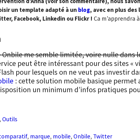
tervention d’Anna (voir son commentaire), nous savo
oisir un template adapté à un
blog
, avec en plus des 
ter, Facebook, Linkedin ou Flickr !
Ca m’apprendra à 
n
de Onbile me semble limitée, voire nulle dans l
rvice peut être intéressant pour des sites « v
-Flash pour lesquels on ne veut pas investir da
bile
: cette solution mobile basique permet
isposition un minimum d’infos pratiques pou
,
Outils
comparatif
,
marque
,
mobile
,
Onbile
,
Twitter