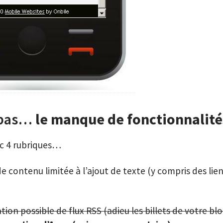
 pas…
le manque de fonctionnalité
c 4 rubriques…
e contenu limitée à l’ajout de texte (y compris des lie
tion possible de flux RSS (adieu les billets de votre bl