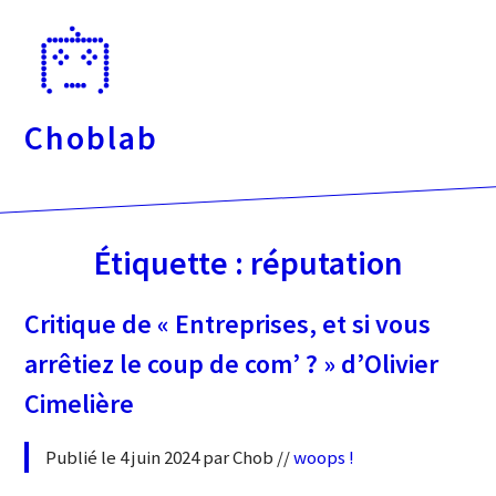
Passer
directement
au
contenu
Choblab
Étiquette :
réputation
Critique de « Entreprises, et si vous
arrêtiez le coup de com’ ? » d’Olivier
Cimelière
Publié le 4 juin 2024 par Chob //
woops !