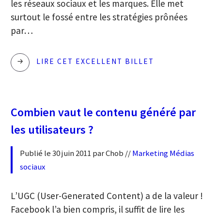
les réseaux sociaux et les marques. Elle met
surtout le fossé entre les stratégies prônées
par…
LES
LIRE CET EXCELLENT BILLET
FRANÇAIS
ET
LES
Combien vaut le contenu généré par
MÉDIAS
les utilisateurs ?
SOCIAUX
:
Publié le 30 juin 2011 par Chob //
Marketing
Médias
UNE
sociaux
PRÉSENCE
PASSIVE…
L’UGC (User-Generated Content) a de la valeur !
Facebook l’a bien compris, il suffit de lire les