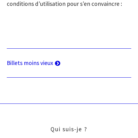
conditions d’utilisation pour s’en convaincre :
Navigation
Billets moins vieux
des
articles
Qui suis-je ?