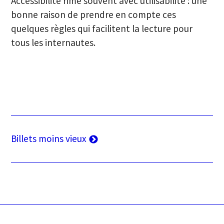
Accessibilité rime souvent avec utilisabilité : une
bonne raison de prendre en compte ces
quelques règles qui facilitent la lecture pour
tous les internautes.
Navigation
Billets moins vieux
des
articles