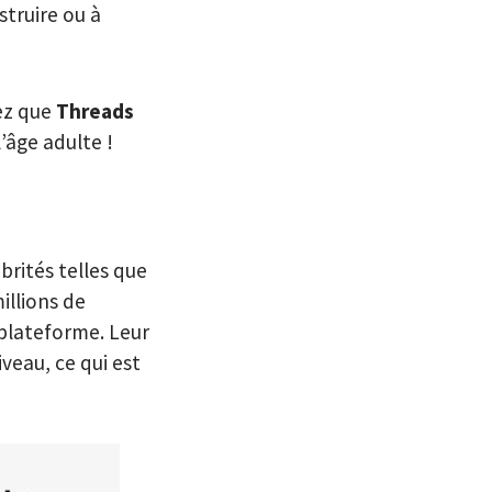
struire ou à
gez que
Threads
l’âge adulte !
ébrités telles que
illions de
 plateforme. Leur
veau, ce qui est
.