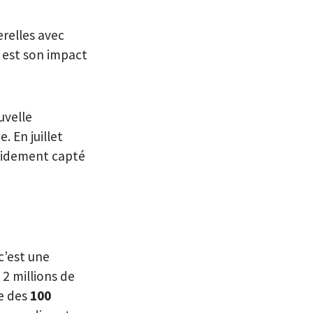
erelles avec
 est son impact
uvelle
 En juillet
apidement capté
c’est une
 2 millions de
re des
100