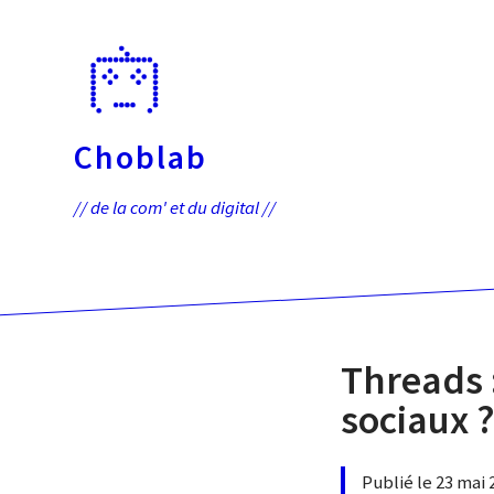
Passer
directement
au
contenu
Choblab
// de la com' et du digital //
Threads 
sociaux 
Publié le 23 mai