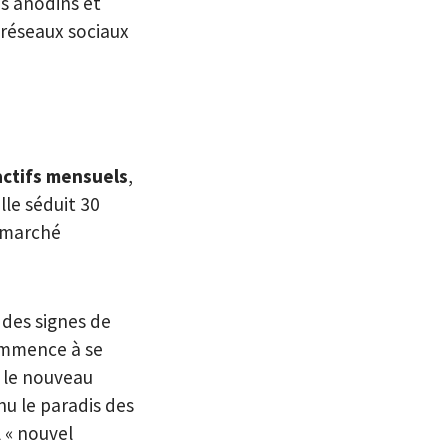
as anodins et
réseaux sociaux
 actifs mensuels
,
lle séduit 30
n marché
des signes de
commence à se
 le nouveau
u le paradis des
 « nouvel