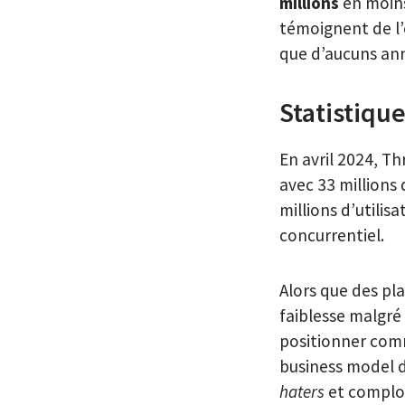
millions
en moins
témoignent de l’
que d’aucuns an
Statistique
En avril 2024, T
avec 33 millions 
millions d’utili
concurrentiel.
Alors que des p
faiblesse malgré
positionner comm
business model d
haters
et complot