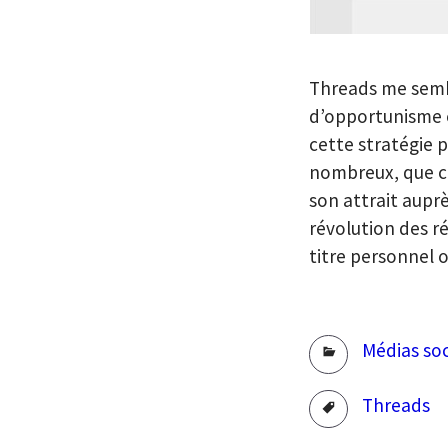
Threads me sembl
d’opportunisme e
cette stratégie 
nombreux, que ce
son attrait aupr
révolution des ré
titre personnel o
Rubriques
Médias so
Tags
Threads