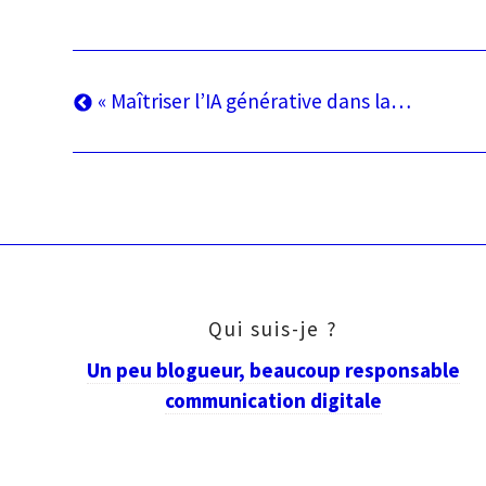
Navigation
Article
« Maîtriser l’IA générative dans la…
précédent
de
l’article
Qui suis-je ?
Un peu blogueur, beaucoup responsable
communication digitale