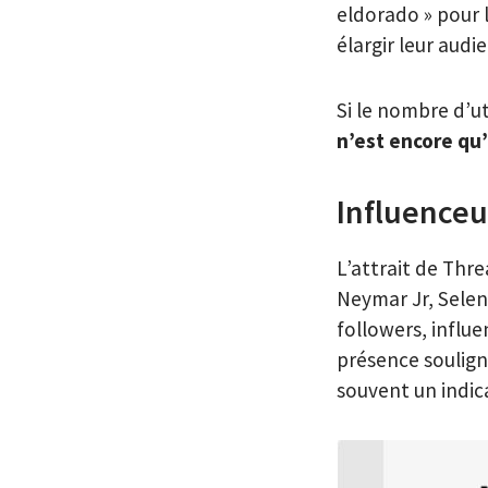
eldorado » pour l
élargir leur aud
Si le nombre d’u
n’est encore qu
Influenceu
L’attrait de Thre
Neymar Jr, Selen
followers, influ
présence souligne
souvent un indic