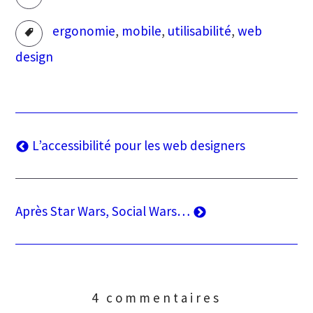
Tags
ergonomie
,
mobile
,
utilisabilité
,
web
design
Navigation
Article
L’accessibilité pour les web designers
précédent
de
l’article
Article
Après Star Wars, Social Wars…
suivant
4 commentaires