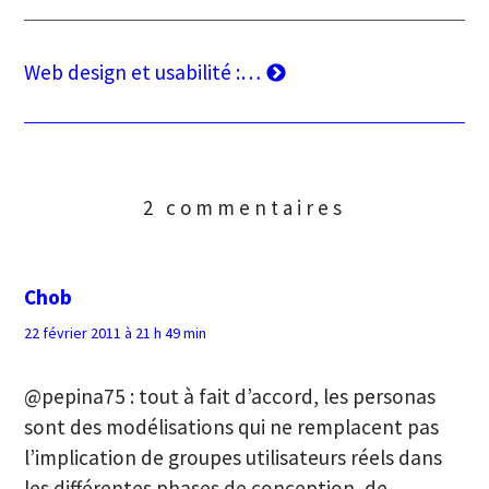
de
l’article
Article
Web design et usabilité :…
suivant
2 commentaires
Chob
22 février 2011 à 21 h 49 min
@pepina75 : tout à fait d’accord, les personas
sont des modélisations qui ne remplacent pas
l’implication de groupes utilisateurs réels dans
les différentes phases de conception, de