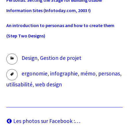
Personas: Setting the Stage for Building Usable
Information Sites (Infotoday.com, 2003 !)
An introduction to personas and how to create them
(Step Two Designs)
Rubriques
Design
,
Gestion de projet
Tags
ergonomie
,
infographie
,
mémo
,
personas
,
utilisabilité
,
web design
Navigation
Article
Les photos sur Facebook :…
précédent