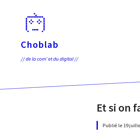
Passer
directement
au
contenu
Choblab
// de la com' et du digital //
Et si on 
Publié le 19 juil