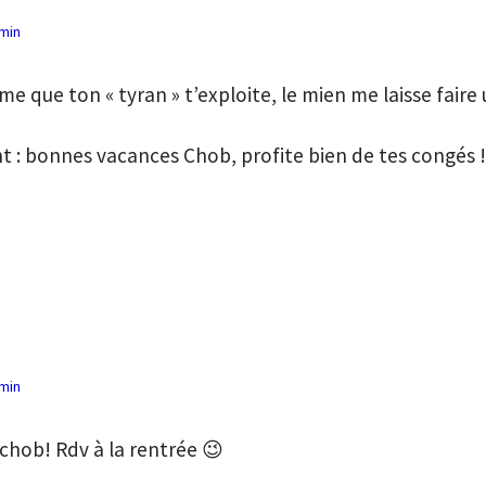
 min
e que ton « tyran » t’exploite, le mien me laisse faire
t : bonnes vacances Chob, profite bien de tes congés 
 min
hob! Rdv à la rentrée 😉