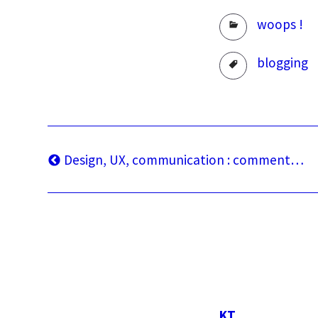
Rubriques
woops !
Tags
blogging
Navigation
Article
Design, UX, communication : comment…
précédent
de
l’article
KT