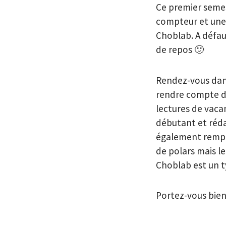
Ce premier semes
compteur et une 
Choblab. A défaut
de repos 🙂
Rendez-vous dan
rendre compte 
lectures de vaca
débutant et réda
également rempl
de polars mais l
Choblab est un ty
Portez-vous bien