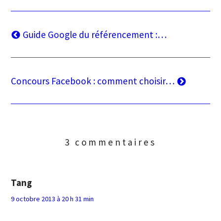
Navigation
Article
Guide Google du référencement :…
précédent
de
l’article
Article
Concours Facebook : comment choisir…
suivant
3 commentaires
Tang
9 octobre 2013 à 20 h 31 min