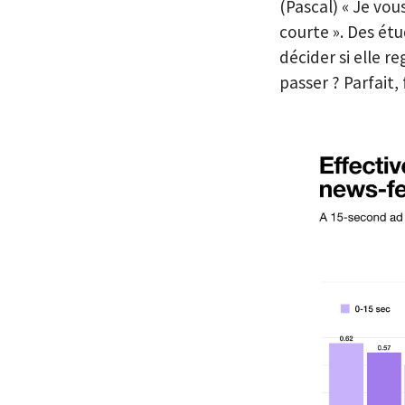
(Pascal) « Je vou
courte ». Des ét
décider si elle r
passer ? Parfait,