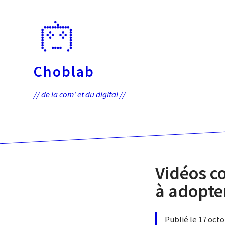
Passer
directement
au
contenu
Choblab
// de la com' et du digital //
Vidéos co
à adopte
Publié le 17 oct