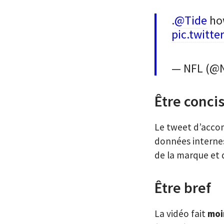
.
@Tide
how
pic.twitt
— NFL (@
Être conci
Le tweet d’acco
données internes
de la marque et 
Être bref
La vidéo fait
moi