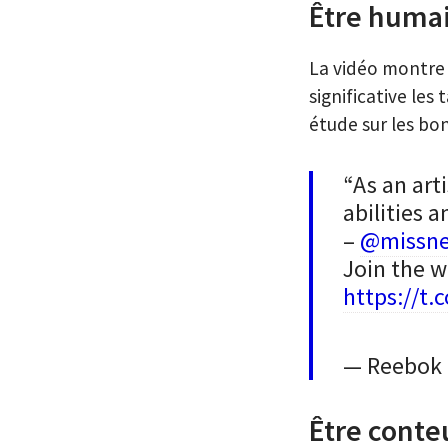
Être huma
La vidéo montr
significative les
étude sur les bo
“As an art
abilities 
–
@missn
Join the 
https://t.
— Reebok
Être conte