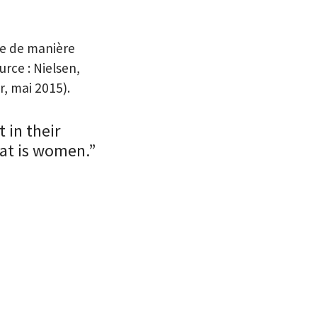
re de manière
urce : Nielsen,
r, mai 2015).
 in their
hat is women.”