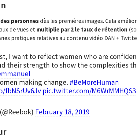
in
e
des personnes
dès les premières images. Cela amélio
 taux de vues et
multiplie par 2 le taux de rétention
(so
nnes pratiques relatives au contenu vidéo DAN + Twitte
ist, I want to reflect women who are confident
and their strength to show the complexities t
emmanuel
women making change.
#BeMoreHuman
co/fbNSrUv6Jv
pic.twitter.com/M6WrMMHQS3
 (@Reebok)
February 18, 2019
ur