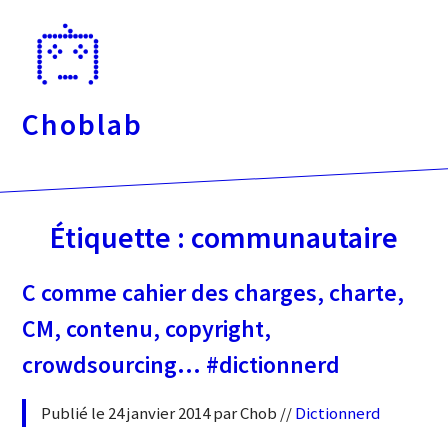
Passer
directement
au
contenu
Choblab
Étiquette :
communautaire
C comme cahier des charges, charte,
CM, contenu, copyright,
crowdsourcing… #dictionnerd
Publié le 24 janvier 2014 par Chob //
Dictionnerd