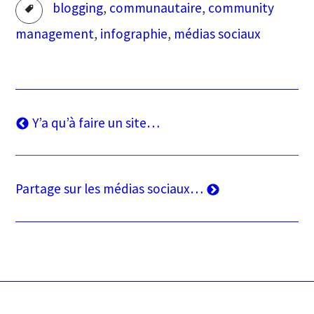
Tags
blogging
,
communautaire
,
community
management
,
infographie
,
médias sociaux
Navigation
Article
Y’a qu’à faire un site…
précédent
de
l’article
Article
Partage sur les médias sociaux…
suivant