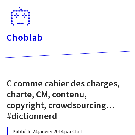
Passer
directement
au
contenu
Choblab
C comme cahier des charges,
charte, CM, contenu,
copyright, crowdsourcing…
#dictionnerd
Publié le 24 janvier 2014 par Chob