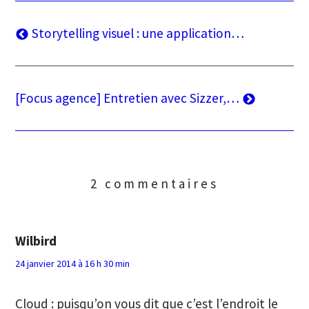
Navigation
Article
Storytelling visuel : une application…
précédent
de
l’article
Article
[Focus agence] Entretien avec Sizzer,…
suivant
2 commentaires
Wilbird
24 janvier 2014 à 16 h 30 min
Cloud : puisqu’on vous dit que c’est l’endroit le