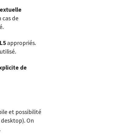
textuelle
n cas de
é.
L5
appropriés.
tilisé.
plicite de
le et possibilité
, desktop). On
.