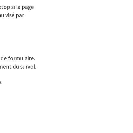
top si la page
nu visé par
de formulaire.
ment du survol.
s