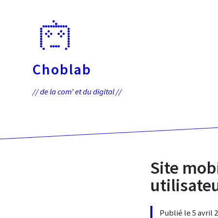
Passer
directement
au
contenu
Choblab
// de la com' et du digital //
Site mobi
utilisate
Publié le 5 avril