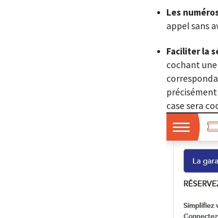
Les numéros
appel sans a
Faciliter la 
cochant une c
correspondan
précisément l
case sera co