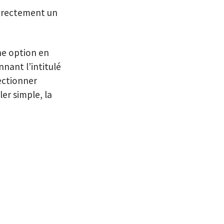
directement un
une option en
nnant l’intitulé
ectionner
ler simple, la