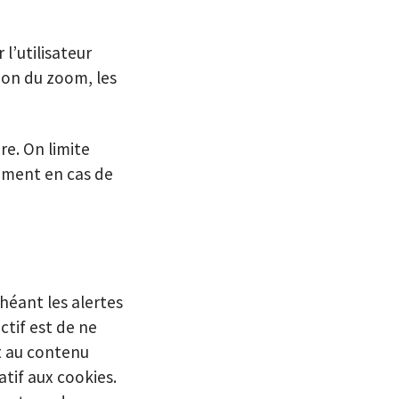
r l’utilisateur
tion du zoom, les
re. On limite
mment en cas de
chéant les alertes
ctif est de ne
t au contenu
tif aux cookies.