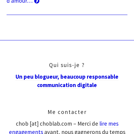
suivant
d’amour…
Qui suis-je ?
Un peu blogueur, beaucoup responsable
communication digitale
Me contacter
chob [at] choblab.com – Merci de
lire mes
engagements
avant, nous gagnerons du temps