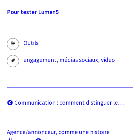
Pour tester Lumen5
Rubriques
Outils
Tags
engagement
,
médias sociaux
,
video
Navigation
Article
Communication : comment distinguer le…
précédent
de
l’article
Article
Agence/annonceur, comme une histoire