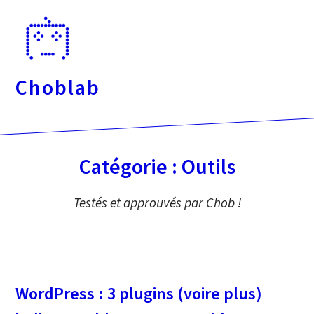
Passer
directement
au
contenu
Choblab
Catégorie :
Outils
Testés et approuvés par Chob !
WordPress : 3 plugins (voire plus)