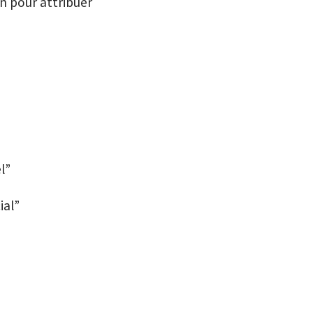
on pour attribuer
l”
ial”