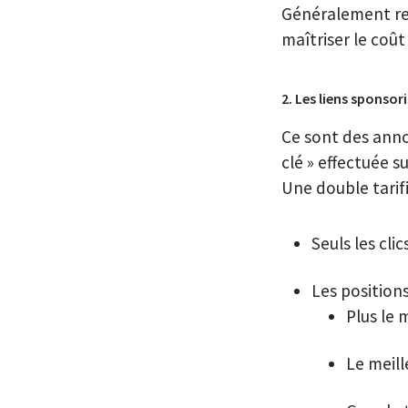
Généralement ret
maîtriser le coû
2. Les liens spon
sor
Ce sont des ann
clé » effectuée 
Une double tarif
Seuls les cli
Les position
Plus le 
Le meill