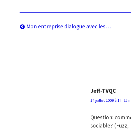
Navigation
Article
Mon entreprise dialogue avec les…
précédent
de
l’article
Jeff-TVQC
14 juillet 2009 à 1 h 25 
Question: comme
sociable? (Fuzz,