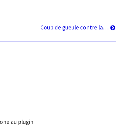
Article
Coup de gueule contre la…
suivant
one au plugin