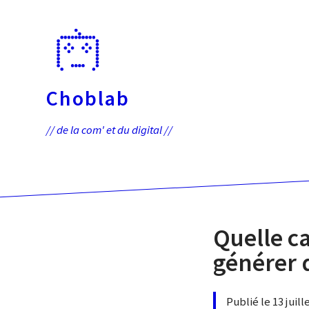
Passer
directement
au
contenu
Choblab
// de la com' et du digital //
Quelle c
générer d
Publié le 13 juil