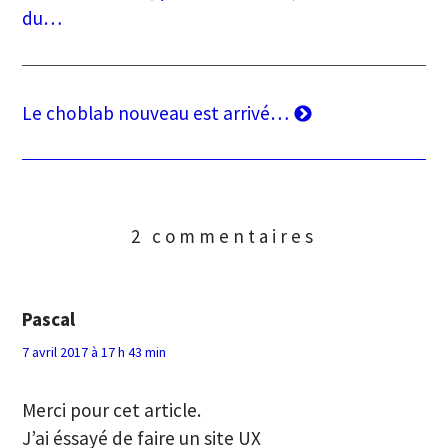
précédent
du…
de
l’article
Article
Le choblab nouveau est arrivé…
suivant
2 commentaires
Pascal
7 avril 2017 à 17 h 43 min
Merci pour cet article.
J’ai éssayé de faire un site UX