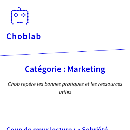
Passer
directement
au
contenu
Choblab
Catégorie :
Marketing
Chob repère les bonnes pratiques et les ressources
utiles
Coup de cœur lecture : « Sobriété