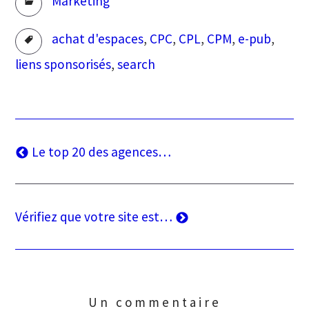
Marketing
Tags
achat d'espaces
,
CPC
,
CPL
,
CPM
,
e-pub
,
liens sponsorisés
,
search
Navigation
Article
Le top 20 des agences…
précédent
de
l’article
Article
Vérifiez que votre site est…
suivant
Un commentaire