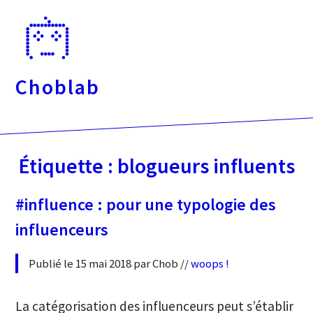
Passer
directement
au
contenu
Choblab
Étiquette :
blogueurs influents
#influence : pour une typologie des
influenceurs
Publié le 15 mai 2018 par Chob //
woops !
La catégorisation des influenceurs peut s’établir