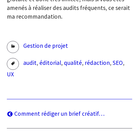
amenés à réaliser des audits fréquents, ce serait
ma recommandation.
Rubriques
Gestion de projet
Tags
audit
,
éditorial
,
qualité
,
rédaction
,
SEO
,
UX
Navigation
Article
Comment rédiger un brief créatif…
précédent
de
l’article